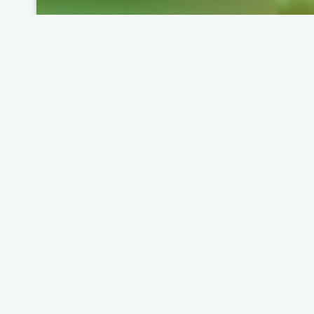
Aucune agressivité dans ces bombes à graines
C’est l’un des ateliers qui peut être propos
Cette activité a été proposée à une vingtain
succès habituel, l’atelier bombes à graines n
Une petite contribution ludique pour aider les