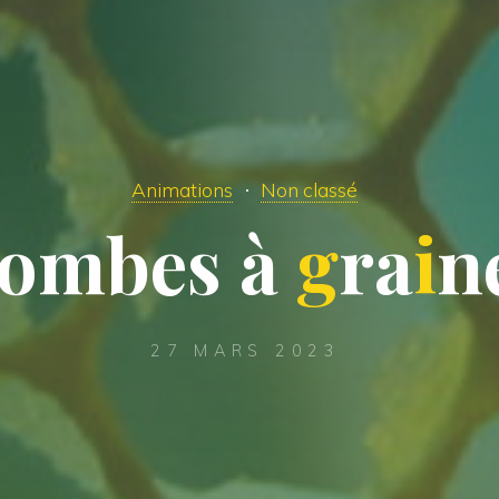
Animations
Non classé
o
m
b
e
s
à
g
r
a
i
n
27 MARS 2023