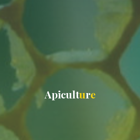
A
p
i
c
u
l
t
u
r
e